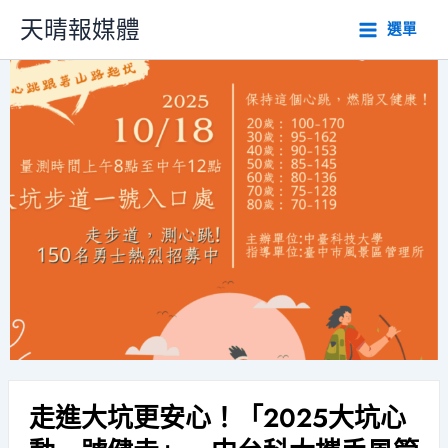
跳
天晴報媒體
選單
至
主
要
內
容
走進大坑更安心！「2025大坑心