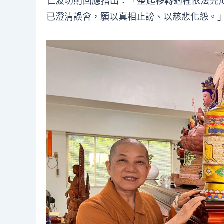
仁波切則回應指出：「整起移轉過程依法完
已澄清誤會，願以真相止謗、以慈悲化怨。