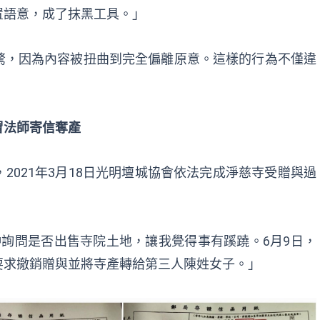
置語意，成了抹黑工具。」
驚，因為內容被扭曲到完全偏離原意。這樣的行為不僅違
冒法師寄信奪產
2021年3月18日光明壇城協會依法完成淨慈寺受贈與過
詢問是否出售寺院土地，讓我覺得事有蹊蹺。6月9日，
要求撤銷贈與並將寺產轉給第三人陳姓女子。」