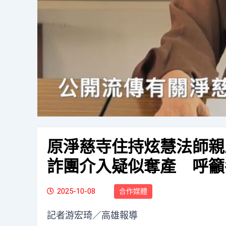
原淨慈寺住持炫慧法師親
詐團介入疑似奪產 呼籲
2025-10-08
合作媒體
記者游宏琦／高雄報導