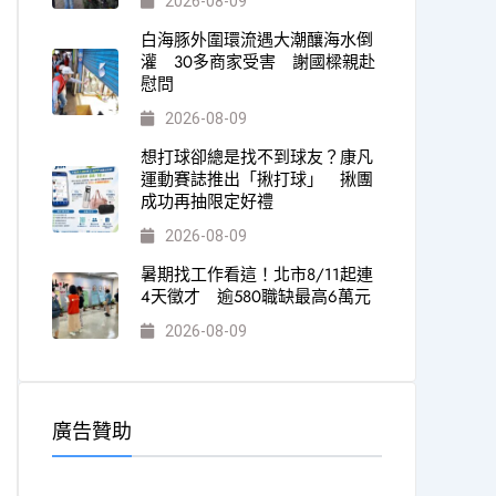
2026-08-09
白海豚外圍環流遇大潮釀海水倒
灌 30多商家受害 謝國樑親赴
慰問
2026-08-09
想打球卻總是找不到球友？康凡
運動賽誌推出「揪打球」 揪團
成功再抽限定好禮
2026-08-09
暑期找工作看這！北市8/11起連
4天徵才 逾580職缺最高6萬元
2026-08-09
廣告贊助