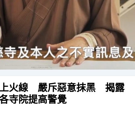
上火線 嚴斥惡意抹黑 揭露
各寺院提高警覺