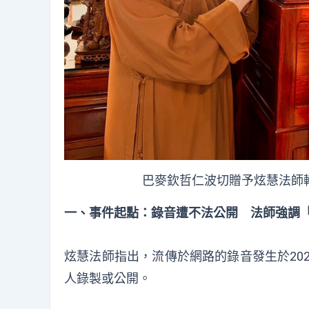
巴麥欽哲仁波切贈予炫慧法師轉
一、事件起點：錄音遭不法公開 法師強調
炫慧法師指出，流傳於網路的錄音發生於20
人錄製或公開。