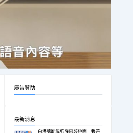
廣告贊助
最新消息
白海豚颱風強降雨襲桃園 張善