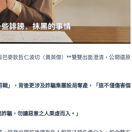
與巴麥欽哲仁波切（黃英傑）**雙雙出面澄清，公開還原
剪輯」，背後更涉及詐騙集團設局奪產，「這不僅傷害個
範詐騙，勿讓惡意之人乘虛而入。」