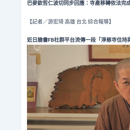
巴麥欽哲仁波切同步回應：寺產移轉依法完
【記者／游宏琦 高雄 台北 綜合報導】
近日臉書FB社群平台流傳一段「淨慈寺住持