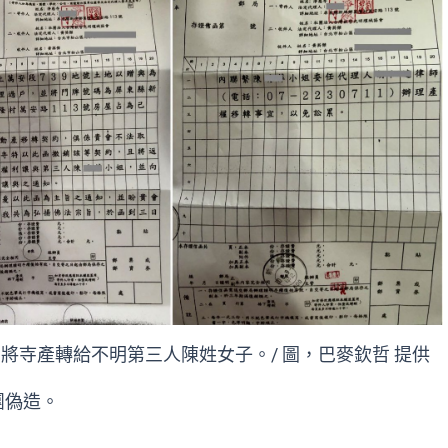
將寺產轉給不明第三人陳姓女子。/ 圖，巴麥欽哲 提供
團偽造。