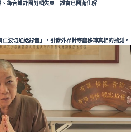
成、錄音遭詐團剪輯失真 誤會已圓滿化解
與仁波切通話錄音」，引發外界對寺產移轉真相的揣測。