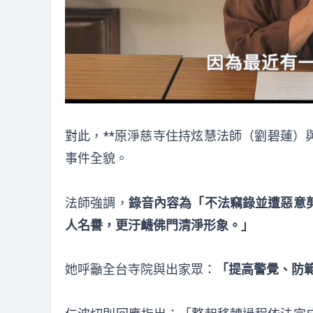
對此，**原淨慈寺住持炫慧法師（劉碧蓮）
事件全貌。
法師強調，
錄音內容為「不法竊錄並遭惡意
人名譽，更汙衊佛門清淨形象。」
她呼籲全台寺院與出家眾：
「提高警覺、防