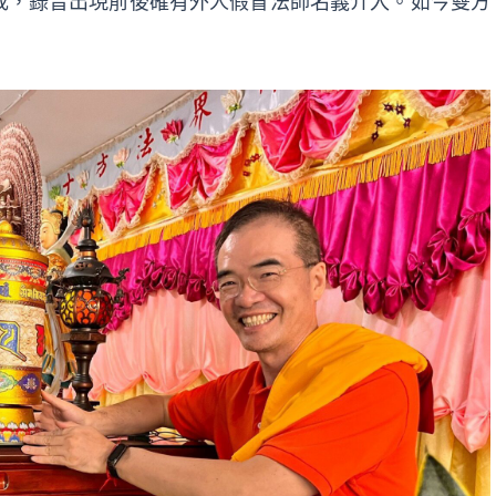
成，錄音出現前後確有外人假冒法師名義介入。如今雙方
」