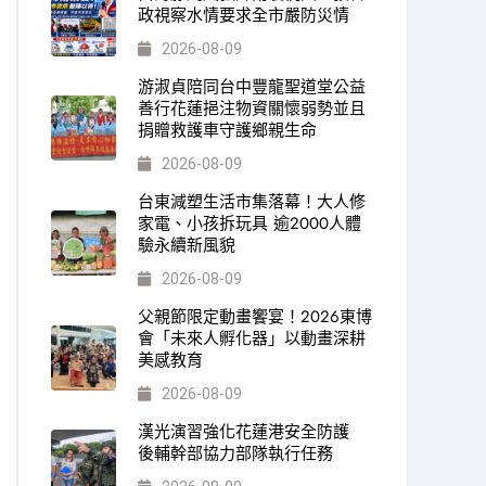
政視察水情要求全市嚴防災情
2026-08-09
游淑貞陪同台中豐龍聖道堂公益
善行花蓮挹注物資關懷弱勢並且
捐贈救護車守護鄉親生命
2026-08-09
台東減塑生活市集落幕！大人修
家電、小孩拆玩具 逾2000人體
驗永續新風貌
2026-08-09
父親節限定動畫饗宴！2026東博
會「未來人孵化器」以動畫深耕
美感教育
2026-08-09
漢光演習強化花蓮港安全防護
後輔幹部協力部隊執行任務