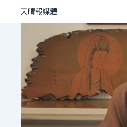
跳
天晴報媒體
至
主
要
內
容