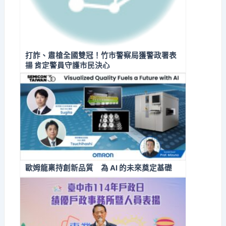
打詐、肅槍全國雙冠！竹市警察局獲警政署表
揚 肯定警員守護市民決心
歐姆龍稟持創新品質 為 AI 的未來奠定基礎