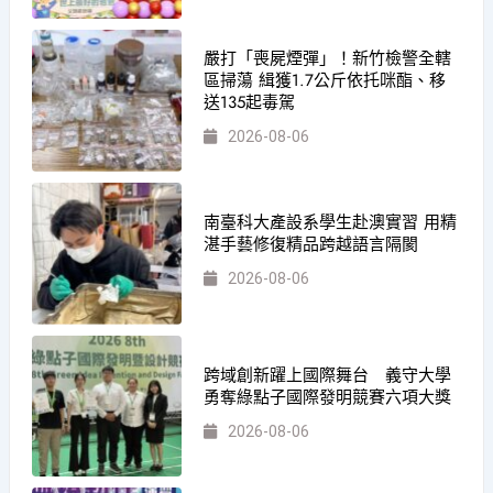
嚴打「喪屍煙彈」！新竹檢警全轄
區掃蕩 緝獲1.7公斤依托咪酯、移
送135起毒駕
2026-08-06
南臺科大產設系學生赴澳實習 用精
湛手藝修復精品跨越語言隔閡
2026-08-06
跨域創新躍上國際舞台 義守大學
勇奪綠點子國際發明競賽六項大獎
2026-08-06