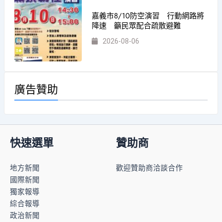
嘉義市8/10防空演習 行動網路將
降速 籲民眾配合疏散避難
2026-08-06
廣告贊助
快速選單
贊助商
地方新聞
歡迎贊助商洽談合作
國際新聞
獨家報導
綜合報導
政治新聞