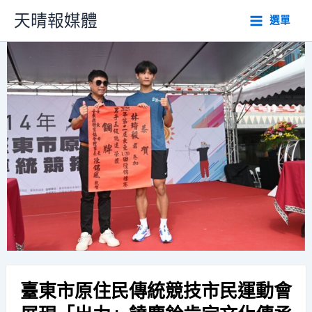
跳
天晴報媒體
選單
至
主
要
內
容
臺東市原住民傳統競技市民運動會