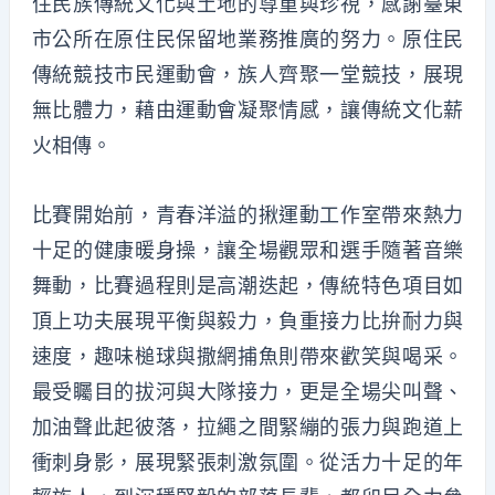
住民族傳統文化與土地的尊重與珍視，感謝臺東
市公所在原住民保留地業務推廣的努力。原住民
傳統競技市民運動會，族人齊聚一堂競技，展現
無比體力，藉由運動會凝聚情感，讓傳統文化薪
火相傳。
比賽開始前，青春洋溢的揪運動工作室帶來熱力
十足的健康暖身操，讓全場觀眾和選手隨著音樂
舞動，比賽過程則是高潮迭起，傳統特色項目如
頂上功夫展現平衡與毅力，負重接力比拚耐力與
速度，趣味槌球與撒網捕魚則帶來歡笑與喝采。
最受矚目的拔河與大隊接力，更是全場尖叫聲、
加油聲此起彼落，拉繩之間緊繃的張力與跑道上
衝刺身影，展現緊張刺激氛圍。從活力十足的年