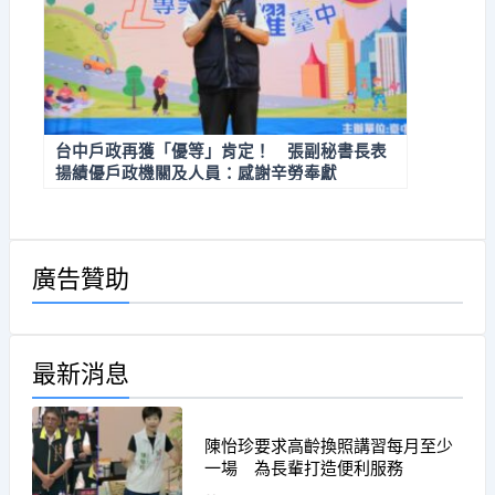
台中戶政再獲「優等」肯定！ 張副秘書長表
揚績優戶政機關及人員：感謝辛勞奉獻
廣告贊助
最新消息
陳怡珍要求高齡換照講習每月至少
一場 為長輩打造便利服務