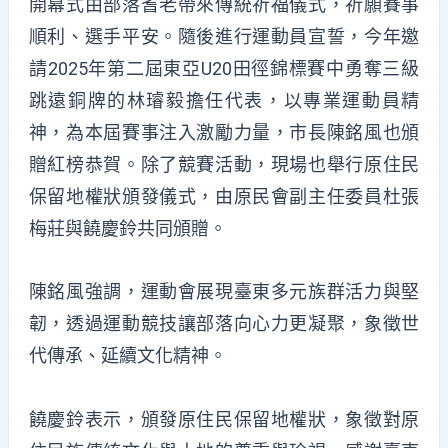
開幕式由部落耆老帶來傳統祈福儀式，祈願賽事
順利、選手平安。隨後進行運動員宣誓，今年邀
請2025年第二屆東亞U20田徑錦標賽中勇奪三級
跳遠銅牌的林璿毅擔任代表，以專業運動員精
神，為本屆賽事注入激勵力量，市長陳銘風也頒
贈紅榜恭賀。除了競賽活動，現場也舉行原住民
保留地權狀頒發儀式，由原民會副主任委員杜張
梅莊與饒慶鈴共同頒贈。
陳銘風強調，運動會展現臺東多元族群活力與堅
韌，透過運動競技讓部落向心力更凝聚，象徵世
代傳承、延續文化精神。
饒慶鈴表示，頒發原住民保留地權狀，象徵對原