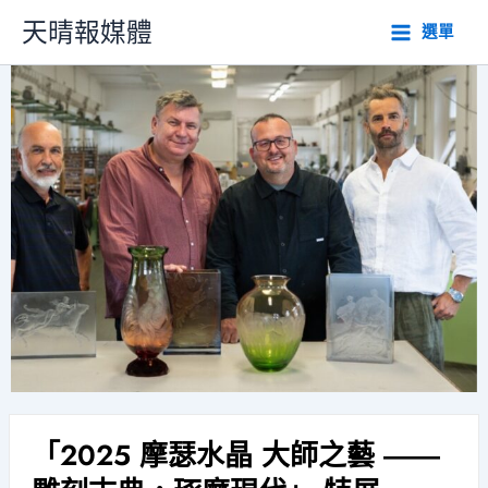
跳
天晴報媒體
選單
至
主
要
內
容
「2025 摩瑟水晶 大師之藝 ――