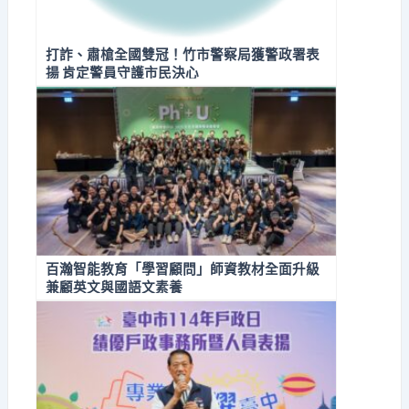
打詐、肅槍全國雙冠！竹市警察局獲警政署表
揚 肯定警員守護市民決心
百瀚智能教育「學習顧問」師資教材全面升級
兼顧英文與國語文素養