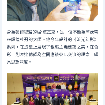
身為藝術總監的
楊
•
波杰克，是一位不斷為摩瑟帶
來輝煌桂冠的大師。他今年設計的《流光幻
影
》
系列，在造型上展現了粗曠主義建築之美，在色
彩上則表達他認為空間應該彼此交流的理念，頗
具思想深度。