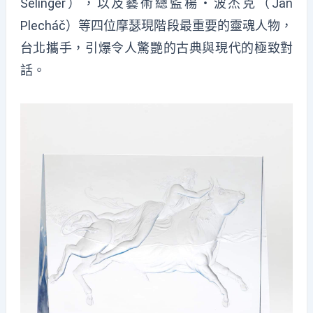
Selinger
），以及藝術總監楊・波杰克（
Jan
Plechá
č
）等四位摩瑟現階段最重要的靈魂人物，
台北攜手
，引爆令人驚艷的古典與現代的極致對
話。