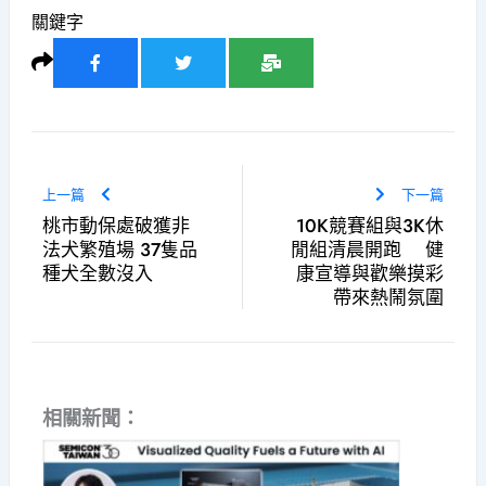
關鍵字
上一篇
下一篇
桃市動保處破獲非
10K競賽組與3K休
法犬繁殖場 37隻品
閒組清晨開跑 健
種犬全數沒入
康宣導與歡樂摸彩
帶來熱鬧氛圍
相關新聞：