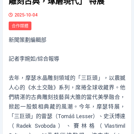
雕刻古典，琢磨現代」 特展
2025-10-04
合作媒體
新聞策劃編輯部
記者李婉如/綜合報導
去年，摩瑟水晶雕刻領域的「三巨頭」，以震撼
人心的《水土交融》系列，席捲全球收藏界。他
們精湛的古典雕刻技藝與大膽的當代美學融合，
掀起一股競相典藏的風潮。今年，摩瑟特展，
「三巨頭」的雷瑟（
Tomáš Lesser
）、史沃博達
（
Radek Svoboda
）、賽林格（
Vlastimil