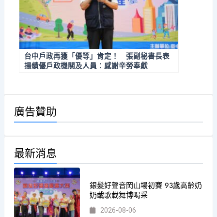
台中戶政再獲「優等」肯定！ 張副秘書長表
揚績優戶政機關及人員：感謝辛勞奉獻
廣告贊助
最新消息
銀髮好聲音岡山場初賽 93歲高齡奶
奶載歌載舞博喝采
2026-08-06